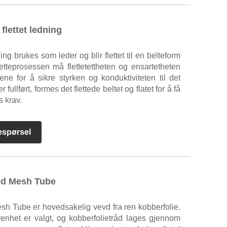
flettet ledning
ing brukes som leder og blir flettet til en belteform
etteprosessen må flettetettheten og ensartetheten
ene for å sikre styrken og konduktiviteten til det
 er fullført, formes det flettede beltet og flatet for å få
s krav.
espørsel
ed Mesh Tube
sh Tube er hovedsakelig vevd fra ren kobberfolie.
enhet er valgt, og kobberfolietråd lages gjennom