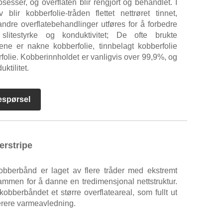
sesser, og overflaten blir rengjort og behandlet. I
lir kobberfolie-tråden flettet nettrøret tinnet,
andre overflatebehandlinger utføres for å forbedre
slitestyrke og konduktivitet; De ofte brukte
lene er nakne kobberfolie, tinnbelagt kobberfolie
folie. Kobberinnholdet er vanligvis over 99,9%, og
ktilitet.
espørsel
erstripe
kobberbånd er laget av flere tråder med ekstremt
ammen for å danne en tredimensjonal nettstruktur.
obberbåndet et større overflateareal, som fullt ut
erere varmeavledning.