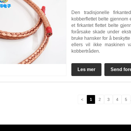
Den tradisjonelle firkante
kobberflettet belte gjennom en
et firkantet flettet belte gj
forårsake skade under ekst
bruke hansker for å beskytte 
ellers vil ikke maskinen v
kobbertråden.
Les mer
Send for
<
1
2
3
4
5