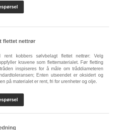
espørsel
flettet nettrør
rent kobbers sølvbelagt flettet nettrør: Velg
pfyller kravene som flettematerialet. Før fletting
tråden inspiseres for å måle om tråddiameteren
andardtoleransen; Enten utseendet er oksidert og
ten på materialet er rent, fri for urenheter og olje.
espørsel
ledning