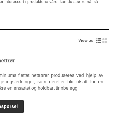
er interessert i produktene våre, kan du spørre nå, så
View as
nettrør
iniums flettet nettrører produseres ved hjelp av
eringsledninger, som deretter blir utsatt for en
ikre en ensartet og holdbart tinnbelegg.
espørsel