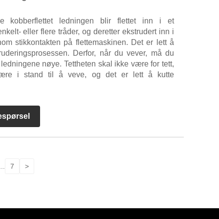
de kobberflettet ledningen blir flettet inn i et
kelt- eller flere tråder, og deretter ekstrudert inn i
ennom stikkontakten på flettemaskinen. Det er lett å
ruderingsprosessen. Derfor, når du vever, må du
ledningene nøye. Tettheten skal ikke være for tett,
ære i stand til å veve, og det er lett å kutte
espørsel
...
7
>