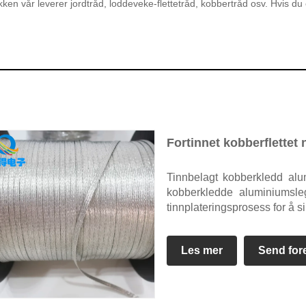
n vår leverer jordtråd, loddeveke-flettetråd, kobbertråd osv. Hvis du 
Fortinnet kobberflettet 
Tinnbelagt kobberkledd alum
kobberkledde aluminiumsleg
tinnplateringsprosess for å s
Les mer
Send for