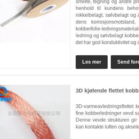
smelte, tegning og andre pro
henhold til kundens behov b
nikkelbelagt, sølvbelagt og 
dens korrosjonsmotstand, 
kobberfolie-ledningsmateria
ledning og sølvbelagt kobber
det har god konduktivitet og du
Les mer
Send for
3D kjølende flettet kobb
3D-varmeavledningsflettet 
fine kobberledninger vevd s
Denne vevde strukturen gir k
kan kontakte luften og aksel