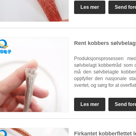
Les mer
Send for
Rent kobbers sølvbelagt 
Produksjonsprosessen med 
sølvbelagt kobbertråd som op
må den sølvbelagte kobber
oppfyller den nasjonale st
svertet, og sørg for at overfla
Les mer
Send for
Firkantet kobberflettet 