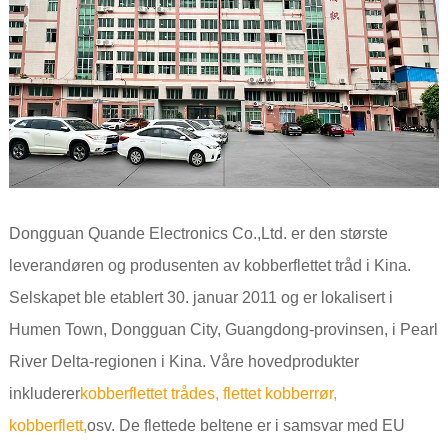
Dongguan Quande Electronics Co.,Ltd. er den største
leverandøren og produsenten av kobberflettet tråd i Kina.
Selskapet ble etablert 30. januar 2011 og er lokalisert i
Humen Town, Dongguan City, Guangdong-provinsen, i Pearl
River Delta-regionen i Kina. Våre hovedprodukter
inkluderer
kobberflettet tråd
es
,
flettet kobberrør
,
kobberflett
,
osv. De flettede beltene er i samsvar med EU