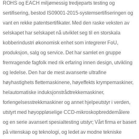
ROHS og EACH miljømessig tredjeparts testing og
sertifisering, bestod IS09001-2015-systemsertifiseringen og
vant en rekke patentsertifikater. Med den raske veksten av
selskapet har selskapet nå utviklet seg til en storskala
kobberindustri økonomisk enhet som integrerer FoU,
produksjon, salg og service. Det har samlet en gruppe
fremragende fagfolk med rik erfaring innen design, utvikling
og ledelse. Den har de mest avanserte ultrafine
høyhastighets flettemaskinene, høyeffekts krympemaskiner,
helautomatiske induksjonstrådtrekkemaskiner,
forlengelsesstrekkmaskiner og annet hjelpeutstyr i verden,
utstyrt med høyoppløselige CCD-mikroskopbreddemålere
og en serie avansert spesialtesting utstyr; Vårt firma er basert
på vitenskap og teknologi, og ledet av modne tekniske