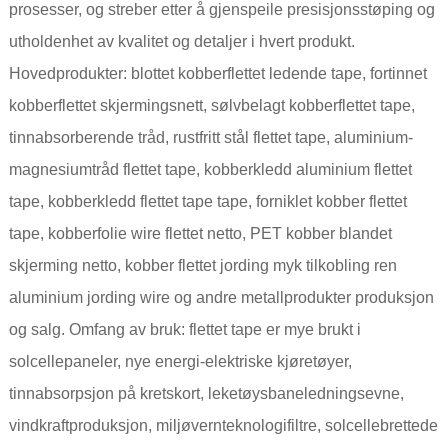
prosesser, og streber etter å gjenspeile presisjonsstøping og
utholdenhet av kvalitet og detaljer i hvert produkt.
Hovedprodukter: blottet kobberflettet ledende tape, fortinnet
kobberflettet skjermingsnett, sølvbelagt kobberflettet tape,
tinnabsorberende tråd, rustfritt stål flettet tape, aluminium-
magnesiumtråd flettet tape, kobberkledd aluminium flettet
tape, kobberkledd flettet tape tape, forniklet kobber flettet
tape, kobberfolie wire flettet netto, PET kobber blandet
skjerming netto, kobber flettet jording myk tilkobling ren
aluminium jording wire og andre metallprodukter produksjon
og salg. Omfang av bruk: flettet tape er mye brukt i
solcellepaneler, nye energi-elektriske kjøretøyer,
tinnabsorpsjon på kretskort, leketøysbaneledningsevne,
vindkraftproduksjon, miljøvernteknologifiltre, solcellebrettede