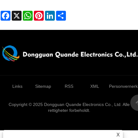
Facebook
X
WhatsApp
Pinterest
LinkedIn
Share
Links
Sitemap
RSS
XML
Personvernerk
Copyright © 2025 Dongguan Quande Electronics Co., Ltd. Alle
rettigheter forbeholdt.
X